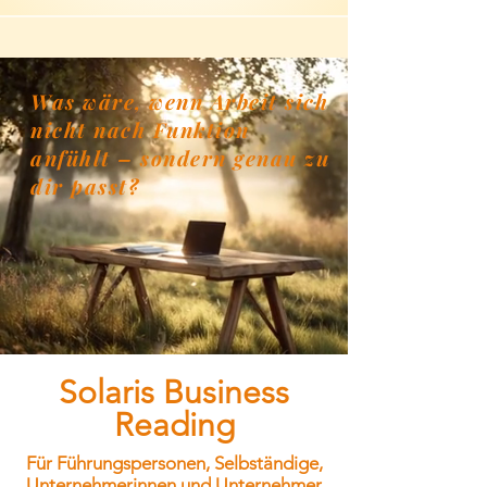
Was wäre, wenn Arbeit sich
nicht nach Funktion
anfühlt – sondern genau zu
dir passt?
Solaris Business
Reading
Für Führungspersonen, Selbständige,
Unternehmerinnen und Unternehmer