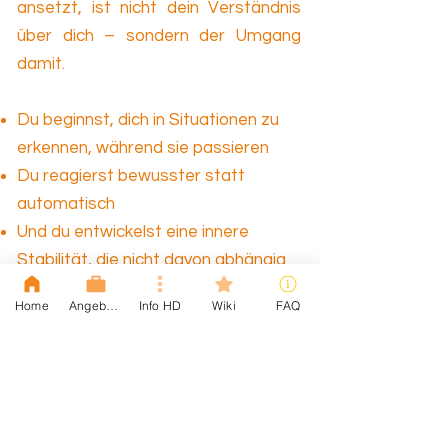
ansetzt, ist nicht dein Verständnis
über dich – sondern der Umgang
damit.
Du beginnst, dich in Situationen zu
erkennen, während sie passieren
Du reagierst bewusster statt
automatisch
Und du entwickelst eine innere
Stabilität, die nicht davon abhängig
ist, wie ruhig oder unruhig dein Leben
Home
Angebote
Info HD
Wiki
FAQ
gerade ist
Es entsteht keine neue Version von
dir.
Sondern eine Art, mit dir selbst zu