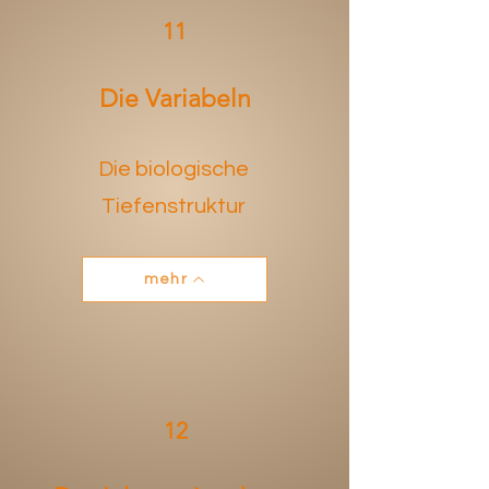
11
Die Variabeln
Die biologische
Tiefenstruktur
mehr
12