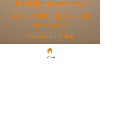
Das Inkarnationskreuz
Deine Mission - dein Warum
hinter deiner
Lebensaufgabe
mehr
Home
13
Die Businessenergie