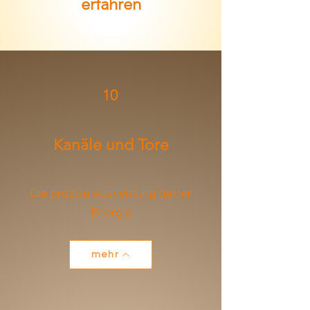
erfahren
10
Kanäle und Tore
Die präzise Ausrichtung deiner
Energie
mehr