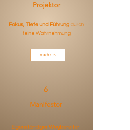
Projektor
Fokus, Tiefe und Führung
durch
feine Wahrnehmung
mehr
6
Manifestor
Eigenständiger Wegbereiter