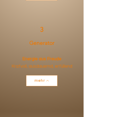
3
Generator
Energie aus Freude
Krafvoll, ausdauernd, erfüllend
mehr