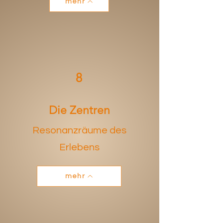
mehr
8
Die Zentren
Resonanzräume des
Erlebens
mehr