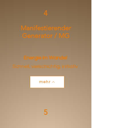
4
Manifestierender
Generator / MG
Energie im Wandel
Schnell, vielschichtig, initiativ
mehr
5