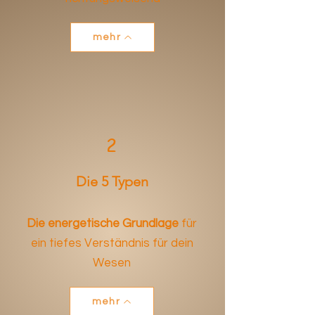
mehr
2
Die 5 Typen
Die energetische Grundlage
für
ein tiefes Verständnis für dein
Wesen
mehr