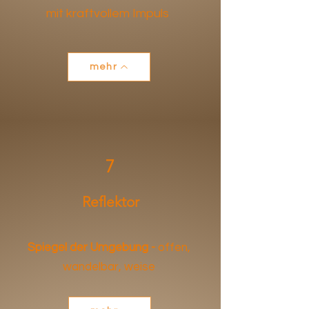
mit kraftvollem Impuls
mehr
7
Reflektor
Spiegel der Umgebung -
offen,
wandelbar, weise